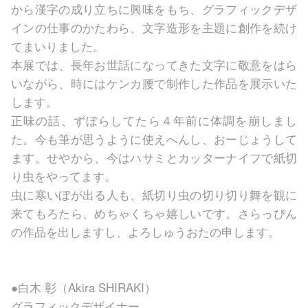
から漢字の成り立ちに興味をもち、グラフィックデザ
インの仕事のかたわら、文字造形を主題に創作を続け
てまいりました。
本展では、長年お世話になってきた文字に敬意をはら
いながら、時にはケンカ腰で制作した作品を展示いた
します。
正味の話、ずぼらしてたら４年前に体調を崩しまし
た。今も筆が思うように使えへんし、おーじょうして
ます。せやから、今はハサミとカッターナイフで紙切
り虫をやってます。
虫に寒いぼが出る人も、紙切り虫の切り切り舞を観に
来てもろたら、めちゃくちゃ嬉しいです。さらっぴん
の作品を出しますし、よろしゅうおたの申します。
●白木 彰（Akira SHIRAKI）
グラフィックデザイナー