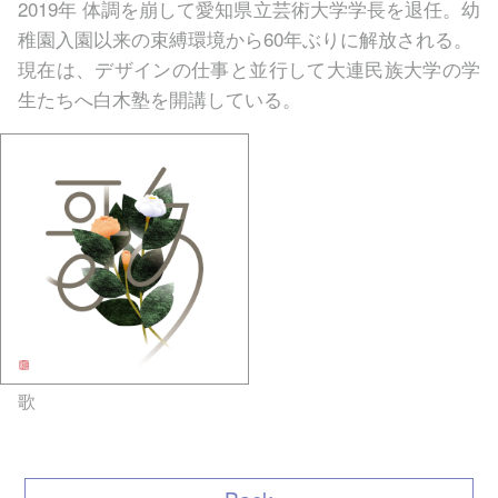
2019年 体調を崩して愛知県立芸術大学学長を退任。幼
稚園入園以来の束縛環境から60年ぶりに解放される。
現在は、デザインの仕事と並行して大連民族大学の学
生たちへ白木塾を開講している。
歌
gallery5610-deska.jp-
minami aoyama