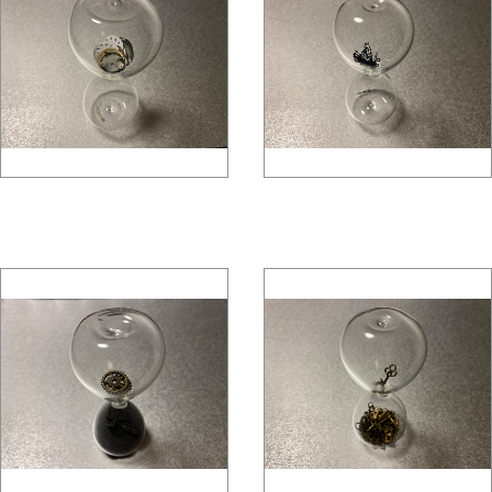
gallery5610-deska.jp-
gallery5610-deska.jp-
minami aoyama
minami aoyama