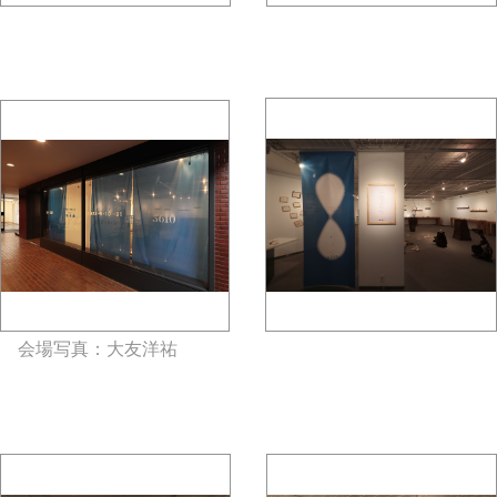
gallery5610-deska.jp-
gallery5610-deska.jp-
minami aoyama
minami aoyama
会場写真：大友洋祐
gallery5610-
gallery5610-deska.jp-minami
deska.jp-minami aoyama
aoyama