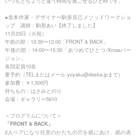
いつもとちょっと違う時間を過ごせるひと時です。
●造本作家・デザイナー駒形克己メソッドワークショ
ップ 講師：駒形あい【終了しました】
11月23日（火祝）
午前の部：10:30〜12:00「FRONT & BACK」
午後の部：14:00〜15:30「あつめてひとつ-Xmasバー
ジョン」
各回定員10名
要予約（TELまたはメール
yoyaku@deska.jp
まで）
参加費：￥1,500円
持ちもの：はさみとのり
会場：ギャラリー5610
＜プログラムについて＞
「FRONT & BACK」
2人ペアになり任意のかたちの穴を紙にあけ、紙の表