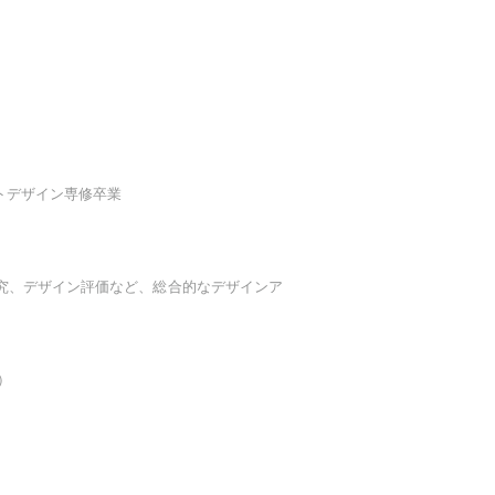
トデザイン専修卒業
究、デザイン評価など、総合的なデザインア
m）