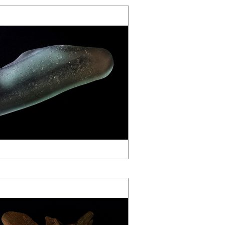
5610-deska.jp-minami aoyama