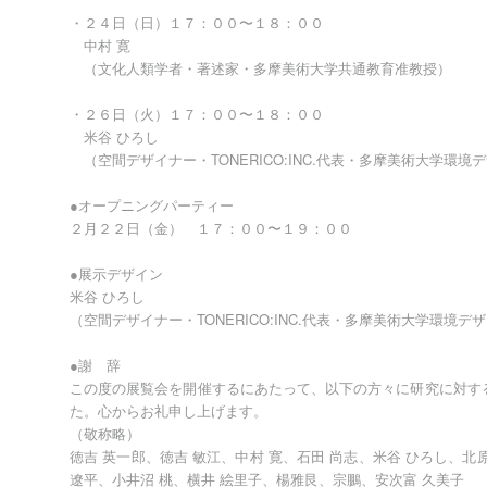
・２４日（日）１７：００〜１８：００
中村 寛
（文化人類学者・著述家・多摩美術大学共通教育准教授）
・２６日（火）１７：００〜１８：００
米谷 ひろし
（空間デザイナー・TONERICO:INC.代表・多摩美術大学環境
●オープニングパーティー
２月２２日（金） １７：００〜１９：００
●展示デザイン
米谷 ひろし
（空間デザイナー・TONERICO:INC.代表・多摩美術大学環境デ
●謝 辞
この度の展覧会を開催するにあたって、以下の方々に研究に対す
た。心からお礼申し上げます。
（敬称略）
徳吉 英一郎、徳吉 敏江、中村 寛、石田 尚志、米谷 ひろし、北原
遼平、小井沼 桃、横井 絵里子、楊雅艮、宗鵬、安次富 久美子