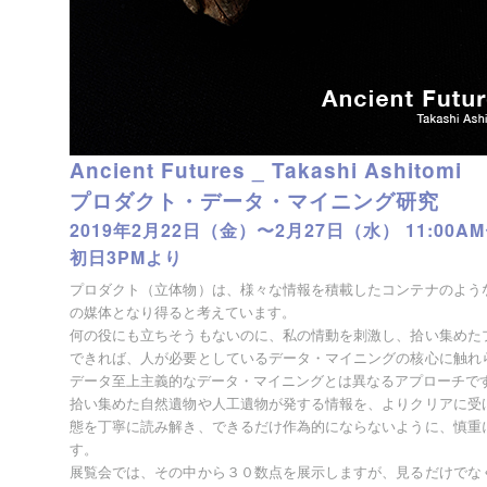
Ancient Futures _ Takashi Ashitomi
プロダクト・データ・マイニング研究
2019年2月22日（金）〜2月27日（水） 11:00AM
初日3PMより
プロダクト（立体物）は、様々な情報を積載したコンテナのよう
の媒体となり得ると考えています。
何の役にも立ちそうもないのに、私の情動を刺激し、拾い集めた
できれば、人が必要としているデータ・マイニングの核心に触れ
データ至上主義的なデータ・マイニングとは異なるアプローチで
拾い集めた自然遺物や人工遺物が発する情報を、よりクリアに受
態を丁寧に読み解き、できるだけ作為的にならないように、慎重
す。
展覧会では、その中から３０数点を展示しますが、見るだけでな