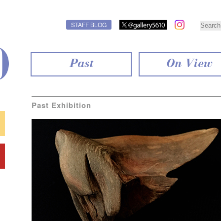
STAFF BLOG
Past
On View
Past Exhibition