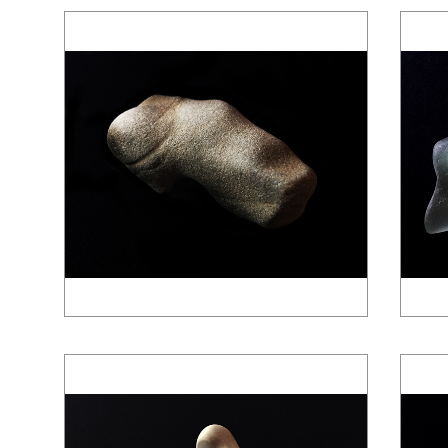
gallery5610-deska.jp-minami aoyama
gallery