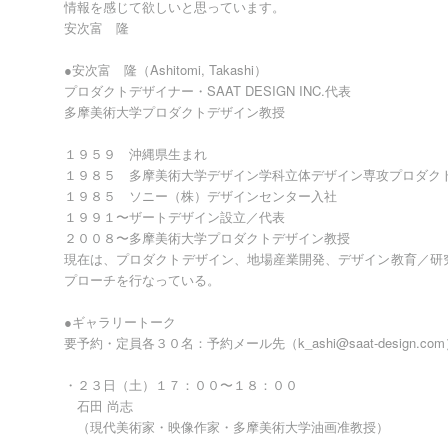
情報を感じて欲しいと思っています。
安次富 隆
●安次富 隆（Ashitomi, Takashi）
プロダクトデザイナー・SAAT DESIGN INC.代表
多摩美術大学プロダクトデザイン教授
１９５９ 沖縄県生まれ
１９８５ 多摩美術大学デザイン学科立体デザイン専攻プロダク
１９８５ ソニー（株）デザインセンター入社
１９９１〜ザートデザイン設立／代表
２００８〜多摩美術大学プロダクトデザイン教授
現在は、プロダクトデザイン、地場産業開発、デザイン教育／研
プローチを行なっている。
●ギャラリートーク
要予約・定員各３０名：予約メール先（k_ashi@saat-design.co
・２３日（土）１７：００〜１８：００
石田 尚志
（現代美術家・映像作家・多摩美術大学油画准教授）