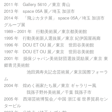
2011 年 Gallery 5610 ／東京 青山
2013 年 space 05A 展／埼玉 加須市
2014 年 「飛ぶカタチ展」 space 05A／埼玉 加須市
グループ展
1989～2001 年 行動美術展／東京都美術館
1995 年 行動美術新人選抜展／東京 紀伊国屋画廊
1996 年 DOU ET OU 展／東京 世田谷美術館
1997 年 DOU ET OU 展／東京 世田谷美術館
2001 年 損保ジャパン美術財団選抜奨励展／東京 東
郷青児美術館
池田満寿夫記念芸術展／東京国際フォーラ
ム
2004 年 煌めく画家たち展／東京 ギャラリー風
我孫子野外美術展／千葉 我孫子市
2005 年 西湖芸術博覧会／中国 浙江省 世界貿易セン
タービル