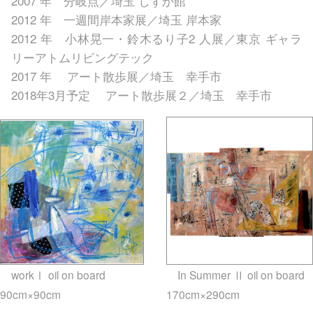
2007 年 分岐点／埼玉 しずか館
2012 年 一週間岸本家展／埼玉 岸本家
2012 年 小林晃一・鈴木るり子2 人展／東京 ギャラ
リーアトムリビングテック
2017 年 アート散歩展／埼玉 幸手市
2018年3月予定 アート散歩展２／埼玉 幸手市
workⅠ oil on board
In Summer Ⅱ oil on board
90cm×90cm
gallery5610-
170cm×290cm
gallery5610-