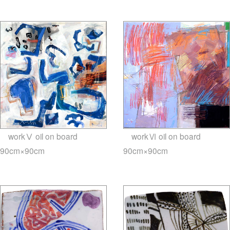
deska.jp-minami aoyama
deska.jp-minami aoyama
workⅤ oil on board
workⅥ oil on board
90cm×90cm
gallery5610-
90cm×90cm
gallery5610-
deska.jp-minami aoyama
deska.jp-minami aoyama