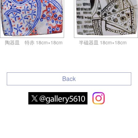
陶器皿 特赤 18cm×18cm
半磁器皿 18cm×18cm
gallery5610-deska.jp-minami
gallery5610-deska.jp-minami
aoyama
aoyama
Back