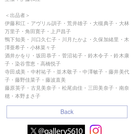
＜出品者＞
伊藤和江・アヴリル訓子・荒井雄子・大槻典子・大林
万里子・角田寛子・上戸昌子
鴨下知美・川口久仁子・川月たかよ・久保加緒里・木
澤亜希子・小林菜々子
酒井かをり・坂田恭子・菅沼祐子・鈴木令子・鈴木康
子・染谷雪恵・高橋悦子
寺田成美・中村祐子・並木敬子・中澤敏子・藤井美代
子・藤野佳菜子・藤波直美
藤原英子・古見美奈子・松尾由佳・三田美奈子・南奈
穂・本野まさ子
Back