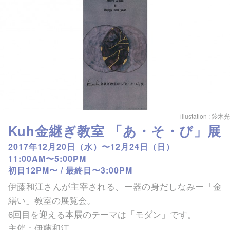
illustation : 鈴木光
Kuh金継ぎ教室 「あ・そ・び」展
2017年12月20日（水）〜12月24日（日）
11:00AM〜5:00PM
初日12PM〜 / 最終日〜3:00PM
伊藤和江さんが主宰される、ー器の身だしなみー「金
繕い」教室の展覧会。
6回目を迎える本展のテーマは「モダン」です。
主催：伊藤和江