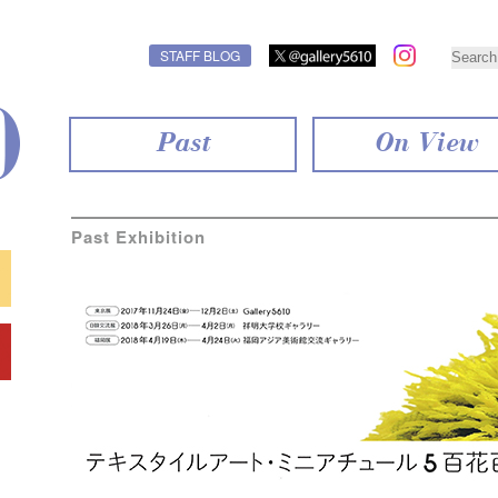
STAFF BLOG
Past
On View
Past Exhibition