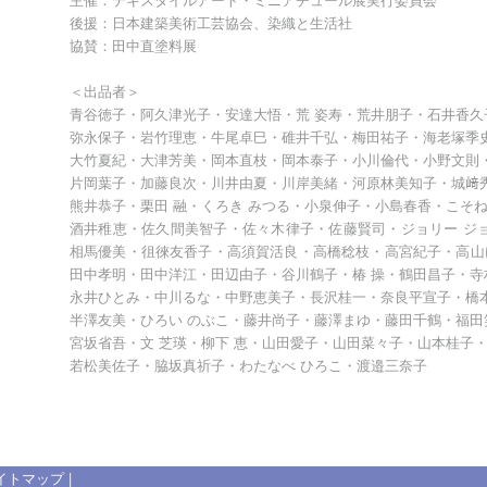
後援：日本建築美術工芸協会、染織と生活社
協賛：田中直塗料展
＜出品者＞
青谷徳子・阿久津光子・安達大悟・荒 姿寿・荒井朋子・石井香
弥永保子・岩竹理恵・牛尾卓巳・碓井千弘・梅田祐子・海老塚季史
大竹夏紀・大津芳美・岡本直枝・岡本泰子・小川倫代・小野文則
片岡葉子・加藤良次・川井由夏・川岸美緒・河原林美知子・城﨑
熊井恭子・栗田 融・くろき みつる・小泉伸子・小島春香・こそね
酒井稚恵・佐久間美智子・佐々木律子・佐藤賢司・ジョリー ジ
相馬優美・徂徠友香子・高須賀活良・高橋稔枝・高宮紀子・高山け
田中孝明・田中洋江・田辺由子・谷川鶴子・椿 操・鶴田昌子・寺
永井ひとみ・中川るな・中野恵美子・長沢桂一・奈良平宣子・橋本
半澤友美・ひろい のぶこ・藤井尚子・藤澤まゆ・藤田千鶴・福田
宮坂省吾・文 芝瑛・柳下 恵・山田愛子・山田菜々子・山本桂子
若松美佐子・脇坂真祈子・わたなべ ひろこ・渡邉三奈子
イトマップ
|