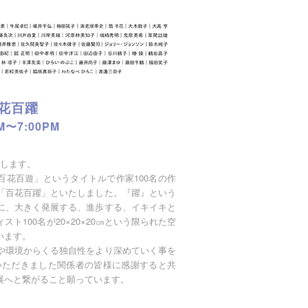
花百躍
M〜7:00PM
たします。
百花百遊」というタイトルで作家100名の作
「百花百躍」といたしました。『躍』という
に、大きく発展する、進歩する、イキイキと
100名が20×20×20㎝という限られた空
います。
や環境からくる独自性をより深めていく事を
いただきました関係者の皆様に感謝すると共
展へと繋がること願っています。