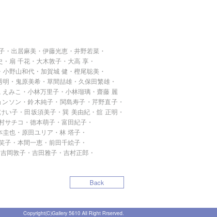
久子・出居麻美・伊藤光恵・井野若菜・
・扇 千花・大木敦子・大高 享・
・小野山和代・加賀城 健・樫尾聡美・
秀明・鬼原美希・草間喆雄・久保田繁雄・
 えみこ・小林万里子・小林瑠璃・齋藤 麗
ョンソン・鈴木純子・関島寿子・芹野直子・
い子・田坂須美子・巽 美由紀・舘 正明・
村サチコ・徳本萌子・富田紀子・
圭也・原田ユリア・林 塔子・
笑子・本間一恵・前田千絵子・
・吉岡敦子・吉田雅子・吉村正郎・
Back
Copyright(C)Gallery 5610 All Right Rrserved.