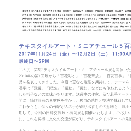
テキスタイルアート・ミニアチュール５百
2017年11月24日（金）〜12月2日（土） 11:00A
最終日〜5PM
この度、第5回テキスタイルアート・ミニアチュール展を開催い
2010年の第1回展から「百花彩才」「百花斉放」「百花百枠」「
品を発表してきました。今度は更なる飛躍を期待して、テーマを
漢字は「飛躍」「躍進」「躍動」「躍如」などにも使われるよう
した様子などの意味があります。活躍中の作家、及び若手アーティスト
間に、繊維特有の素材感を生かし、独自の感性と技法で挑戦して
これからも、個々の作家が人の手が創り出すものの意味と、風土
期して、今回の日韓交流展・福岡展を開催いたします。ご尽力
に、これを契機に文化の交流が広がり、テキスタイルアートの発
主催：テキスタイルアート・ミニアチュール展実行委員会