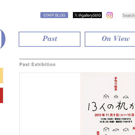
STAFF BLOG
Past
On View
Past Exhibition