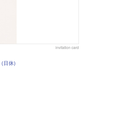
invitation card
 (日休)