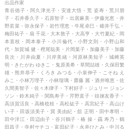
出品作家
青谷徳子・阿久津光子・安達大悟・荒 姿寿・荒川朋
子・石井香久子・石原智子・出居麻美・伊藤光恵・井
野若菜・弥永保子・岩竹理恵・牛尾卓巳・碓井千弘・
梅田祐子・扇 千花・大木敦子・大高亨・大竹夏紀・岡
本直枝・岡本泰子・小川倫代・小野文則・小野山和
代・加賀城 健・樫尾聡美・片岡葉子・加藤美子・加藤
良次・川井由夏・川岸美緒・河原林美知子・城﨑英
明・きたがわ ゆきこ・鬼原美希・草間喆雄・久保田繁
雄・熊井恭子・くろき みつる・小泉伸子・こそね え
みこ・小林万理子・小林瑠璃・齋藤 麗・酒井唯恵・佐
久間美智子・佐々木律子・下村好子・ジュリー ジョン
ソン・鈴木純子・関島寿子・芹野直子・徂徠友香子・
高須賀活良・高橋稔枝・高松紘子・高宮紀子・高山け
い子・田坂須美子・巽 美由紀・舘 正明・田中孝明・
田中洋江・田辺由子・谷川鶴子・椿 操・靍 寿乃・鶴
田昌子・寺村サチコ・富田紀子・永井ひとみ・中川る