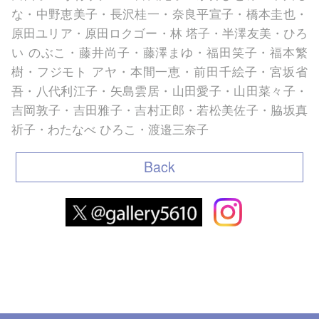
な・中野恵美子・長沢桂一・奈良平宣子・橋本圭也・
原田ユリア・原田ロクゴー・林 塔子・半澤友美・ひろ
い のぶこ・藤井尚子・藤澤まゆ・福田笑子・福本繁
樹・フジモト アヤ・本間一恵・前田千絵子・宮坂省
吾・八代利江子・矢島雲居・山田愛子・山田菜々子・
吉岡敦子・吉田雅子・吉村正郎・若松美佐子・脇坂真
祈子・わたなべ ひろこ・渡邉三奈子
Back