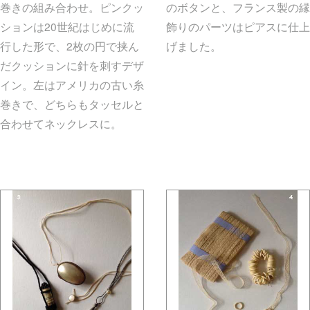
巻きの組み合わせ。ピンクッ
のボタンと、フランス製の縁
ションは20世紀はじめに流
飾りのパーツはピアスに仕上
行した形で、2枚の円で挟ん
げました。
gallery5610-
だクッションに針を刺すデザ
deska.jp-minami aoyama
イン。左はアメリカの古い糸
巻きで、どちらもタッセルと
合わせてネックレスに。
gallery5610-deska.jp-minami
aoyama