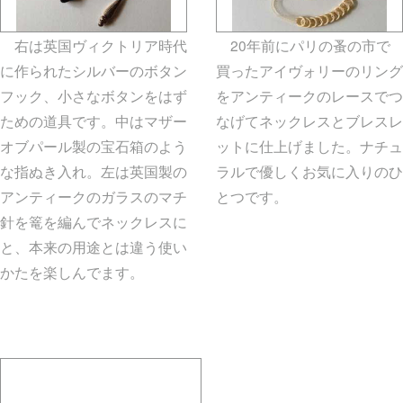
右は英国ヴィクトリア時代
20年前にパリの蚤の市で
に作られたシルバーのボタン
買ったアイヴォリーのリング
フック、小さなボタンをはず
をアンティークのレースでつ
ための道具です。中はマザー
なげてネックレスとブレスレ
オブパール製の宝石箱のよう
ットに仕上げました。ナチュ
な指ぬき入れ。左は英国製の
ラルで優しくお気に入りのひ
アンティークのガラスのマチ
とつです。
gallery5610-
針を篭を編んでネックレスに
deska.jp-minami aoyama
と、本来の用途とは違う使い
かたを楽しんでます。
gallery5610-deska.jp-minami
aoyama