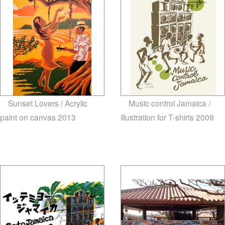
Sunset Lovers / Acrylic
Music control Jamaica /
paint on canvas 2013
illustration for T-shirts 2009
gallery5610-deska.jp-minami
gallery5610-deska.jp-minami
aoyama
aoyama