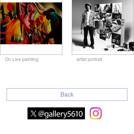
On Live painting
artist portrait
gallery5610-
gallery5610-deska.jp-minami
deska.jp-minami aoyama
aoyama
Back