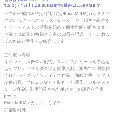
12(金)・13(土)は8:00PMまで/最終日5:00PMまで
三井田一成(みいだかずしげ)がKads MIIDA(カッズミイ
ダ)のペンネームでイラストレーション、絵画の制作な
どアーティストの活動を始めて四半世紀が経ちます。
本展では25年の軌跡と自身の50歳を記念して、これま
での作品と新作をご紹介します。
主な展示内容
イベント、広告の印刷物。シルクスクリーンを中心と
したプリントプロダクツと図案資料。旅先で公開制作
されたライブペインティング作品。和紙に墨、アクリ
ル絵の具、クレヨンなどで制作した新作。シルクスク
リーン印刷、孔版印刷されたポスターの販売を予定。
profile
Kads MIIDA / カッズ ミイダ
京都府出身。