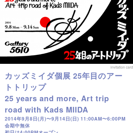
invitation card
カッズミイダ個展 25年目のアー
トトリップ
25 years and more, Art trip
road with Kads MIIDA
2014年9月8日(月)〜9月14日(日) 11:00AM〜6:00PM
会期中無休
初日は4:00PMオープン