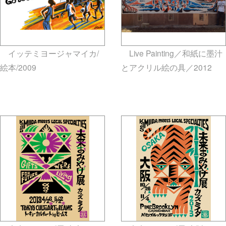
イッテミヨージャマイカ/
Live Painting／和紙に墨汁
絵本/2009
gallery5610-
とアクリル絵の具／2012
deska.jp-minami aoyama
gallery5610-deska.jp-minami
aoyama