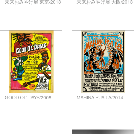
未来おみやげ展 東京/2013
未来おみやげ展 大阪/2013
gallery5610-deska.jp-minami
gallery5610-deska.jp-minami
aoyama
aoyama
GOOD OL' DAYS/2008
MAHINA PUA LA/2014
gallery5610-deska.jp-minami
gallery5610-deska.jp-minami
aoyama
aoyama