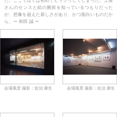
さんのセンスと絵の腕前を知っているつもりだった
が、想像を超えた新しさがあり、かつ面白いものだか
ら。ー 和田 誠 ー
会場風景 撮影：佐治 康生
会場風景 撮影：佐治 康生
gallery5610-deska.jp-minami
gallery5610-deska.jp-minami
aoyama
aoyama