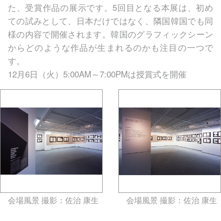
た、受賞作品の展示です。5回目となる本展は、初め
ての試みとして、日本だけではなく、隣国韓国でも同
様の内容で開催されます。韓国のグラフィックシーン
からどのような作品が生まれるのかも注目の一つで
す。
12月6日（火）5:00AM～7:00PMは授賞式を開催
会場風景 撮影：佐治 康生
会場風景 撮影：佐治 康生
gallery5610-deska.jp-minami
gallery5610-deska.jp-minami