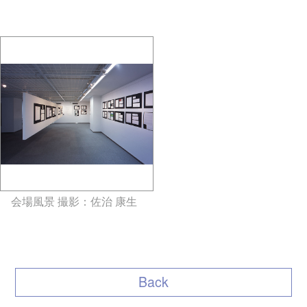
aoyama
aoyama
会場風景 撮影：佐治 康生
gallery5610-deska.jp-minami
aoyama
Back