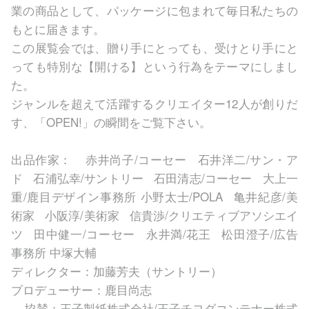
業の商品として、パッケージに包まれて毎日私たちの
もとに届きます。
この展覧会では、贈り手にとっても、受けとり手にと
っても特別な【開ける】という行為をテーマにしまし
た。
ジャンルを超えて活躍するクリエイター12人が創りだ
す、「OPEN!」の瞬間をご覧下さい。
出品作家： 赤井尚子/コーセー 石井洋二/サン・ア
ド 石浦弘幸/サントリー 石田清志/コーセー 大上一
重/鹿目デザイン事務所 小野太士/POLA 亀井紀彦/美
術家 小阪淳/美術家 信貴渉/クリエティブアソシエイ
ツ 田中健一/コーセー 永井満/花王 松田澄子/広告
事務所 中塚大輔
ディレクター：加藤芳夫（サントリー）
プロデューサー：鹿目尚志
協賛：王子製紙株式会社/王子チヨダコンテナー株式