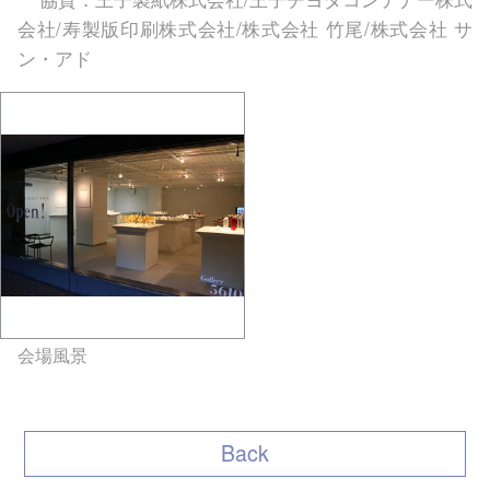
会社/寿製版印刷株式会社/株式会社 竹尾/株式会社 サ
ン・アド
会場風景
gallery5610-
deska.jp-minami aoyama
Back