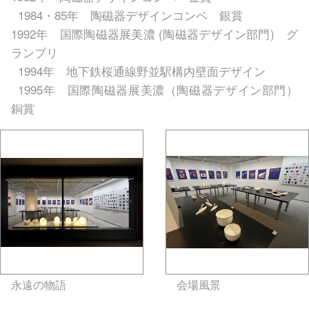
1984・85年 陶磁器デザインコンペ 銀賞
1992年 国際陶磁器展美濃 (陶磁器デザイン部門) グ
ランプリ
1994年 地下鉄桜通線野並駅構内壁面デザイン
1995年 国際陶磁器展美濃（陶磁器デザイン部門）
銅賞
永遠の物語
gallery5610-
会場風景
gallery5610-
deska.jp-minami aoyama
deska.jp-minami aoyama