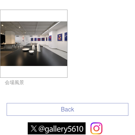
会場風景
gallery5610-
deska.jp-minami aoyama
Back