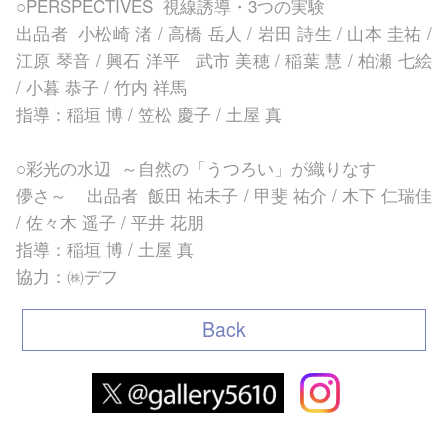
○PERSPECTIVES 視線誘導・3つの実験
出品者 小松崎 渚 / 高橋 岳人 / 岩田 詩生 / 山本 圭祐 /
江原 琴音 / 興石 洋平 武市 美穂 / 稲葉 慧 / 柏瀬 七絵
/ 小暮 恭子 / 竹内 祥馬
指導：稲垣 博 / 笠松 慶子 / 土屋 真
○彩光の水辺 ～自然の「うつろい」が織りなす
儚さ～ 出品者 飯田 祐未子 / 甲斐 祐介 / 木下 仁瑞佳
/ 佐々木 遥子 / 平井 花朋
指導：稲垣 博 / 土屋 真
協力：㈱デフ
Back