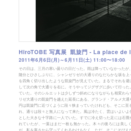
HiroTOBE 写真展 凱旋門 - La place de l'
2011年6月6日(月)～6月11日(土) 11:00〜18:00
その日は、三月の寒い曇りの日だった。雨は降っていなかったが
随分とひさしぶりに、シャンゼリゼの大通りのなだらかな坂を上
を四角く切り出したような凱旋門が見えていた。まるでそれを避
して次の角で大通りを右に。そうやってジグザグに歩いて行った
ていた。そのシルエットは少しずつ斜めになりながらも相変わら
リゼ大通りの凱旋門を越えた延長にある、グランド・アルメ大通
円は凱旋門に近づくように段々狭まっていたけれども、そこに至
れ、通りは段々と無人になって来た。風は冷たく、雲はいよいよ
とした大きな十字路に一人でいた。すでに冷え切った足には石畳
れていたが、一葉はまだ一枚も無かった。木々の後ろには美し
が、私を寒さから守ってくれるわけもなく、ただ、そこにそびえ