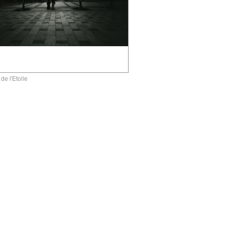
de l'Etoile
gallery5610-deska.jp-minami