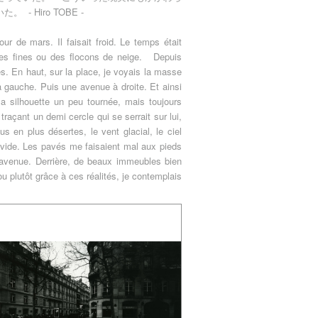
- Hiro TOBE -
 de mars. Il faisait froid. Le temps était
uttes fines ou des flocons de neige. Depuis
s. En haut, sur la place, je voyais la masse
à gauche. Puis une avenue à droite. Et ainsi
Sa silhouette un peu tournée, mais toujours
açant un demi cercle qui se serrait sur lui,
 en plus désertes, le vent glacial, le ciel
 vide. Les pavés me faisaient mal aux pieds
l’avenue. Derrière, de beaux immeubles bien
 plutôt grâce à ces réalités, je contemplais