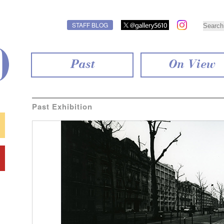
STAFF BLOG
Past
On View
Past Exhibition