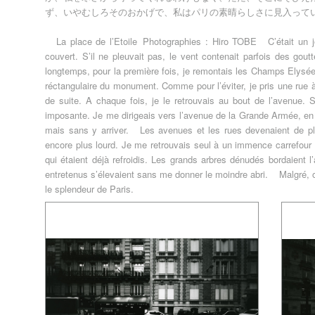
ず、いやむしろそのおかげで、私はパリの素晴らしさに見入っていた。 
La place de l’Etoile Photographies : Hiro TOBE C’était un jour
couvert. S’il ne pleuvait pas, le vent contenait parfois des go
longtemps, pour la première fois, je remontais les Champs Elysée
réctangulaire du monument. Comme pour l’éviter, je pris une rue 
de suite. A chaque fois, je le retrouvais au bout de l’avenue. 
imposante. Je me dirigeais vers l’avenue de la Grande Armée, en tr
mais sans y arriver. Les avenues et les rues devenaient de plus
encore plus lourd. Je me retrouvais seul à un immence carrefour
qui étaient déjà refroidis. Les grands arbres dénudés bordaient 
entretenus s’élevaient sans me donner le moindre abri. Malgré, ou
le splendeur de Paris.