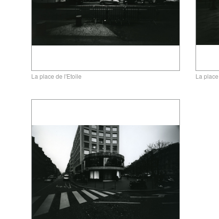
La place de l'Etoile
gallery5610-deska.jp-minami
La place 
aoyama
aoyama