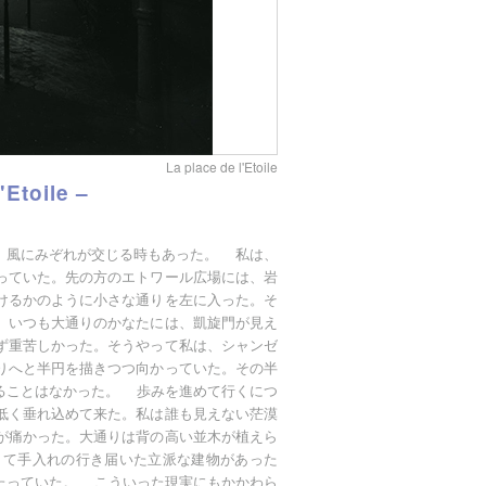
La place de l'Etoile
Etoile –
、風にみぞれが交じる時もあった。 私は、
っていた。先の方のエトワール広場には、岩
けるかのように小さな通りを左に入った。そ
。いつも大通りのかなたには、凱旋門が見え
ず重苦しかった。そうやって私は、シャンゼ
りへと半円を描きつつ向かっていた。その半
ることはなかった。 歩みを進めて行くにつ
低く垂れ込めて来た。私は誰も見えない茫漠
が痛かった。大通りは背の高い並木が植えら
くて手入れの行き届いた立派な建物があった
たっていた。 こういった現実にもかかわら