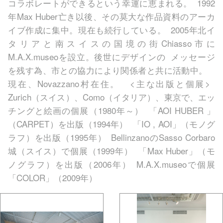
コラボレートができるという幸運に恵まれる。 1992
年Max Huber亡き以後、その莫大な作品資料のアーカ
イブ作成に集中。現在も続行している。 2005年北イ
タリアと南スイスの国境の街Chiasso市に
M.A.X.museoを設立。後世にデザインの メッセージ
を残す為、市との協力により関係者と共に活動中。
現在、Novazzano村在住。 <主な出版と個展>
Zurich（スイス）、Como（イタリア）、東京で、エッ
チングと絵画の個展（1980年～） 「AOI HUBER 」
（CARPET）を出版（1994年） 「IO , AOI」（モノグ
ラフ）を出版（1995年） BellinzanoのSasso Corbaro
城（スイス）で個展（1999年） 「Max Huber」（モ
ノグラフ）を出版（2006年） M.A.X.museoで個展
「COLOR」（2009年）