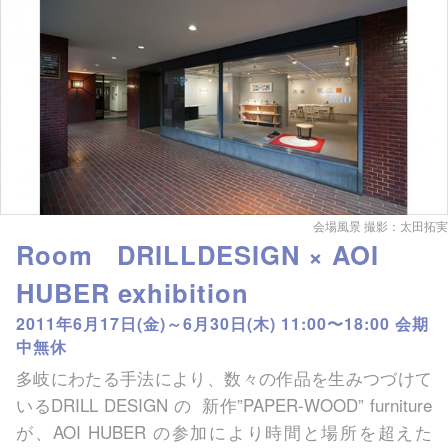
会場風景 撮影：太田拓実
Room DRILLDESIGN × AOI
HUBER exhibition
2011年6月17日(金)～6月30日(木) 11:00〜18:00 会期
中無休
多岐にわたる手法により、数々の作品を生みつづけて
いるDRILL DESIGN の 新作”PAPER-WOOD” furniture
が、AOI HUBER の参加により時間と場所を超えた