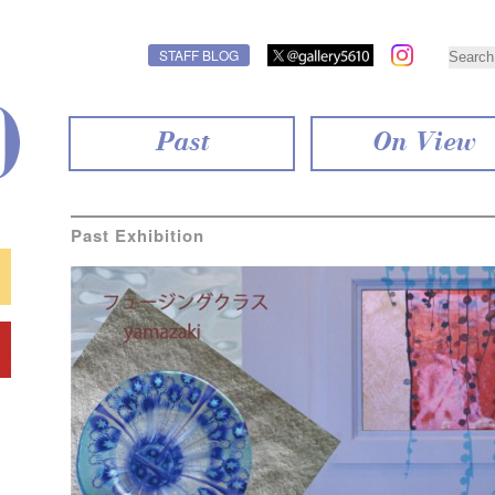
STAFF BLOG
Past
On View
Past Exhibition