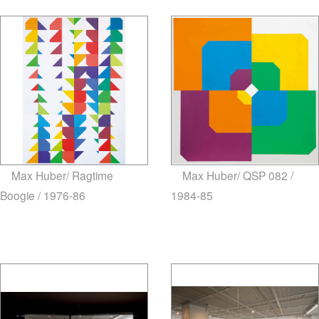
Max Huber/ Ragtime
Max Huber/ QSP 082 /
Boogie / 1976-86
1984-85
gallery5610-
gallery5610-deska.jp-minami
deska.jp-minami aoyama
aoyama