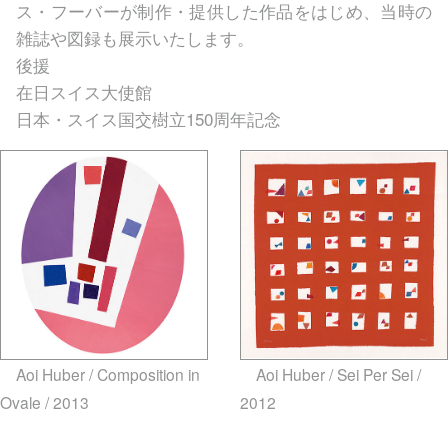
ス・フーバーが制作・提供した作品をはじめ、当時の
雑誌や図録も展示いたします。
後援
在日スイス大使館
日本・スイス国交樹立150周年記念
Aoi Huber / Composition in
Aoi Huber / Sei Per Sei /
Ovale / 2013
gallery5610-
2012
gallery5610-deska.jp-
deska.jp-minami aoyama
minami aoyama