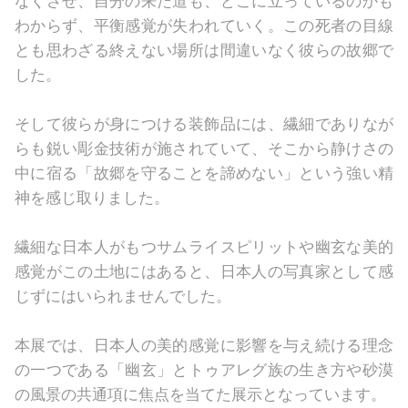
わからず、平衡感覚が失われていく。この死者の⽬線
とも思わざる終えない場所は間違いなく彼らの故郷で
した。
そして彼らが⾝につける装飾品には、繊細でありなが
らも鋭い彫⾦技術が施されていて、そこから静けさの
中に宿る「故郷を守ることを諦めない」という強い精
神を感じ取りました。
繊細な⽇本⼈がもつサムライスピリットや幽⽞な美的
感覚がこの⼟地にはあると、⽇本⼈の写真家として感
じずにはいられませんでした。
本展では、⽇本⼈の美的感覚に影響を与え続ける理念
の⼀つである「幽⽞」とトゥアレグ族の⽣き⽅や砂漠
の⾵景の共通項に焦点を当てた展⽰となっています。