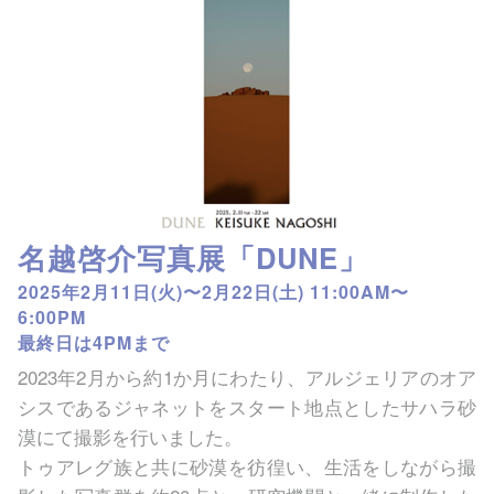
名越啓介写真展「DUNE」
2025年2⽉11⽇(⽕)〜2⽉22⽇(⼟) 11:00AM〜
6:00PM
最終⽇は4PMまで
2023年2⽉から約1か⽉にわたり、アルジェリアのオア
シスであるジャネットをスタート地点としたサハラ砂
漠にて撮影を⾏いました。
トゥアレグ族と共に砂漠を彷徨い、⽣活をしながら撮