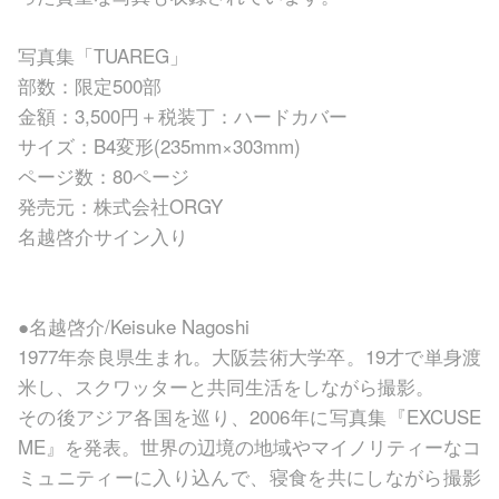
写真集「TUAREG」
部数：限定500部
⾦額：3,500円＋税装丁：ハードカバー
サイズ：B4変形(235mm×303mm)
ページ数：80ページ
発売元：株式会社ORGY
名越啓介サイン⼊り
●名越啓介/Keisuke Nagoshi
1977年奈良県⽣まれ。⼤阪芸術⼤学卒。19才で単⾝渡
⽶し、スクワッターと共同⽣活をしながら撮影。
その後アジア各国を巡り、2006年に写真集『EXCUSE
ME』を発表。世界の辺境の地域やマイノリティーなコ
ミュニティーに⼊り込んで、寝⾷を共にしながら撮影