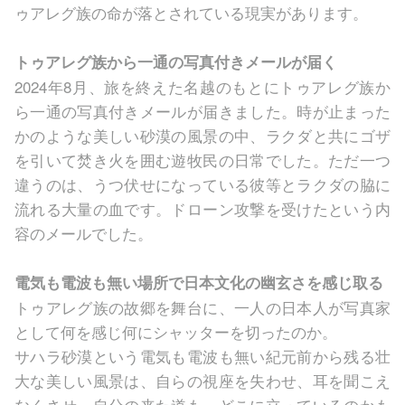
ゥアレグ族の命が落とされている現実があります。
トゥアレグ族から⼀通の写真付きメールが届く
2024年8⽉、旅を終えた名越のもとにトゥアレグ族か
ら⼀通の写真付きメールが届きました。時が⽌まった
かのような美しい砂漠の⾵景の中、ラクダと共にゴザ
を引いて焚き⽕を囲む遊牧⺠の⽇常でした。ただ⼀つ
違うのは、うつ伏せになっている彼等とラクダの脇に
流れる⼤量の⾎です。ドローン攻撃を受けたという内
容のメールでした。
電気も電波も無い場所で⽇本⽂化の幽⽞さを感じ取る
トゥアレグ族の故郷を舞台に、⼀⼈の⽇本⼈が写真家
として何を感じ何にシャッターを切ったのか。
サハラ砂漠という電気も電波も無い紀元前から残る壮
⼤な美しい⾵景は、⾃らの視座を失わせ、⽿を聞こえ
なくさせ、⾃分の来た道も、どこに⽴っているのかも