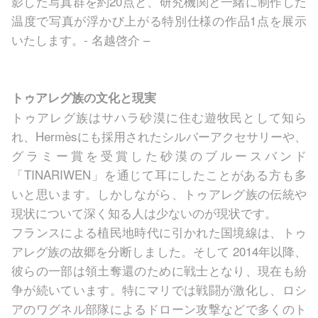
影した写真群を約20点と、研究機関と⼀緒に制作した
温度で写真が浮かび上がる特別仕様の作品1点を展⽰
いたします。- 名越啓介 –
トゥアレグ族の⽂化と現実
トゥアレグ族はサハラ砂漠に住む遊牧⺠として知ら
れ、Hermèsにも採⽤されたシルバーアクセサリーや、
グラミー賞を受賞した砂漠のブルースバンド
「TINARIWEN」を通じて⽿にしたことがある⽅も多
いと思います。しかしながら、トゥアレグ族の伝統や
現状について深く知る⼈は少ないのが現状です。
フランスによる植⺠地時代に引かれた国境線は、トゥ
アレグ族の故郷を分断しました。そして 2014年以降、
彼らの⼀部は領⼟奪還のために戦⼠となり、現在も紛
争が続いています。特にマリでは戦闘が激化し、ロシ
アのワグネル部隊によるドローン攻撃などで多くのト