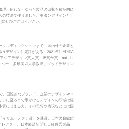
修理、使わなくなった製品の回収を積極的に
らの技法で作りました。モダンデザインと丁
 ]にぜひご注目ください。
ータルディレクションまで、国内外の企業と
デザインに定評がある。2021年にEDIDA
他、アジアデザイン賞大賞、iF賞金賞、red dot
ィーメンバー、多摩美術大学教授、グッドデザイン
ンで、国際的なブランド、企業のデザインやコ
リアに至るまで手がけるデザインの領域は幅
本質にせまる力、その思想や表現などには国
、「イサム・ノグチ賞」を受賞。日本民藝館館
ghtディレクター。日本経済新聞社日経優秀製品・