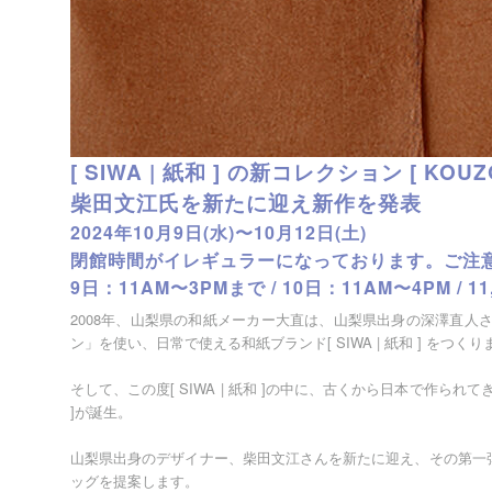
[ SIWA | 紙和 ] の新コレクション [ KOUZO
柴田文江氏を新たに迎え新作を発表
2024年10月9日(水)〜10月12日(土)
閉館時間がイレギュラーになっております。ご注
9日：11AM〜3PMまで / 10日：11AM〜4PM / 1
2008年、山梨県の和紙メーカー大直は、山梨県出身の深澤直人
ン」を使い、日常で使える和紙ブランド[ SIWA | 紙和 ] をつく
そして、この度[ SIWA | 紙和 ]の中に、古くから日本で作られて
]が誕生。
山梨県出身のデザイナー、柴田文江さんを新たに迎え、その第一
ッグを提案します。