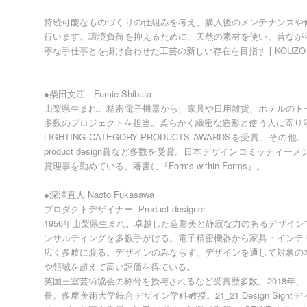
持続可能なものづくりの仕組みを考え、購入後のメンテナンスや
行います。環境負荷を抑えるために、天然の素材を使い、昔なが
寧な手仕事とを掛け合わせた工芸の新しい存在を目指す [ KOUZO
●柴田文江 Fumie Shibata
山梨県生まれ。精密電子機器から、家具や日用雑貨、ホテルのト
多数のプロジェクトを担当。柔らかく緻密な造形と使う人に寄り添う
LIGHTING CATEGORY PRODUCTS AWARDSを受賞、その
product design賞など多数を受賞。日本デザインコミッテ
賞理事を勤めている。著書に『Forms within Forms』。
●深澤直人 Naoto Fukasawa
プロダクトデザイナー Product designer
1956年山梨県生まれ。卓越した造形美と静寂な力のあるデザイ
ンサルティングを多数手がける。電子精密機器から家具・インテ
広く多岐に渡る。デザインのみならず、デザインを通して対象の
や領域を超えて高い評価を得ている。
英国王室芸術協会の称号を授与されるなど受賞歴多数。2018年
長。多摩美術大学統合デザイン学科教授。21_21 Design Si