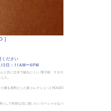
 ]
意ください
1,12日：11AM〜6PM
さんと共に丈夫で破れにくい 障子紙「ナオロ
りました。
きた楮を原料とした新コレクショ ン[ KOUZO
弾として特別な日に使いたいスペシャルなバ