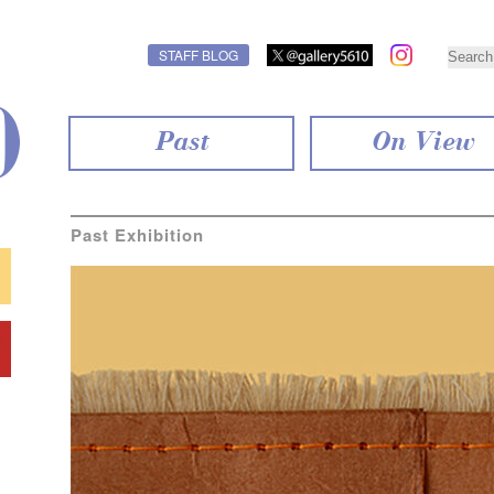
STAFF BLOG
Past
On View
Past Exhibition