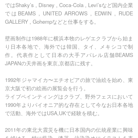
ではShaky’s , Disney , Coca-Cola , Levi’sなど国内企業
ではBEAMS , UNITED ARROWS , EDWIN , RUDE
GALLERY , Gohempなどと仕事をする。
壁画制作は1988年に横浜本牧のレゲエクラブから始ま
り日本各地で、海外では韓国、タイ、メキシコで制
作。代表作として日本の大手アパレル店舗BEAMS
JAPANの天井画を東京,京都店に残す。
1992年ジャマイカ〜エチオピアの旅で油絵を始め、東
京大阪で初の絵画の展覧会を行う。
ライブペインティングはクラブ、野外フェスにおいて
1990年よりパイオニア的な存在として今なお日本各地
で活動、海外ではUSA,UKで経験を積む。
2011年の東北大震災を機に日本国内の伝統産業に興味
を傾ける。特に藍染、漆器、注染染めにイラストを表