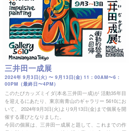
三井田一成展
2024年 9月3日(火) 〜 9月13日(金) 11：00AM〜6：
00PM（最終日〜4PM）
このたびカッズミイダ(本名三井田一成)が 活動35年目
を迎えるにあたり、東京南青山のギャラリー 5610にお
いて、 2024年9月3日(火)より9月13日(金)まで個展を開
催する運びとなりました。
今回の個展は、三井田一成展と題して、これまでの作