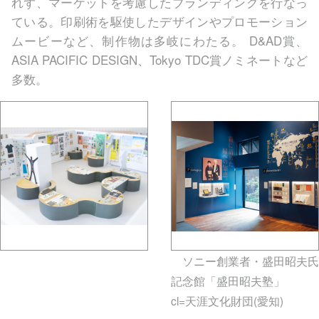
れず、マーケットを考慮したブランディングを行なっ
ている。印刷術を駆使したデザインやプロモーション
ムービーなど、制作物は多岐にわたる。 D&AD賞、
ASIA PACIFIC DESIGN、Tokyo TDC賞ノミネートなど
多数。
gallery5610-deska.jp-
ソニー創業者・盛田昭夫氏
minami aoyama
記念館「盛田昭夫塾」
cl=天涯文化財団(愛知)