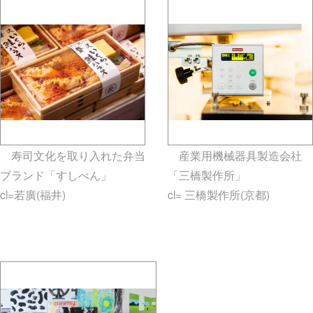
寿司文化を取り入れた弁当
産業用機械器具製造会社
ブランド「すしべん」
「三橋製作所」
cl=若廣(福井)
gallery5610-
cl= 三橋製作所(京都)
deska.jp-minami aoyama
gallery5610-deska.jp-minami
aoyama