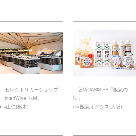
gallery5610-deska.jp-minami
aoyama
セレクトリカーショップ
阪急OASIS PB「阪急の
「intertWine K×M」
味」
cl=山仁(栃木)
gallery5610-
cl= 阪急オアシス(大阪)
deska.jp-minami aoyama
gallery5610-deska.jp-minami
aoyama