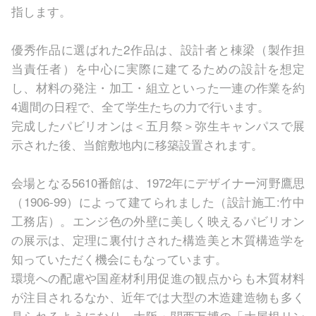
指します。
優秀作品に選ばれた2作品は、設計者と棟梁（製作担
当責任者）を中心に実際に建てるための設計を想定
し、材料の発注・加工・組立といった一連の作業を約
4週間の日程で、全て学生たちの力で行います。
完成したパビリオンは＜五月祭＞弥生キャンパスで展
示された後、当館敷地内に移築設置されます。
会場となる5610番館は、1972年にデザイナー河野鷹思
（1906-99）によって建てられました（設計施工:竹中
工務店）。エンジ色の外壁に美しく映えるパビリオン
の展示は、定理に裏付けされた構造美と木質構造学を
知っていただく機会にもなっています。
環境への配慮や国産材利用促進の観点からも木質材料
が注目されるなか、近年では大型の木造建造物も多く
見られるようになり、大阪・関西万博の「大屋根リン