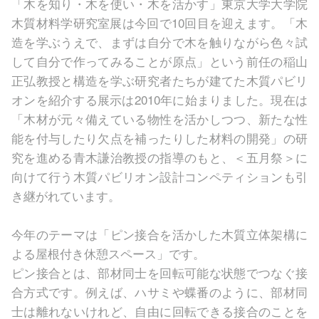
「木を知り・木を使い・木を活かす」東京大学大学院
木質材料学研究室展は今回で10回目を迎えます。「木
造を学ぶうえで、まずは自分で木を触りながら色々試
して自分で作ってみることが原点」という前任の稲山
正弘教授と構造を学ぶ研究者たちが建てた木質パビリ
オンを紹介する展示は2010年に始まりました。現在は
「木材が元々備えている物性を活かしつつ、新たな性
能を付与したり欠点を補ったりした材料の開発」の研
究を進める青木謙治教授の指導のもと、＜五月祭＞に
向けて行う木質パビリオン設計コンペティションも引
き継がれています。
今年のテーマは「ピン接合を活かした木質立体架構に
よる屋根付き休憩スペース」です。
ピン接合とは、部材同士を回転可能な状態でつなぐ接
合方式です。例えば、ハサミや蝶番のように、部材同
士は離れないけれど、自由に回転できる接合のことを