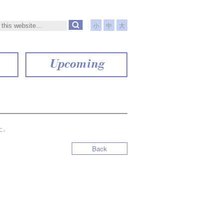
小
中
大
Upcoming
た。
Back