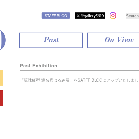
STAFF BLOG
Past
On View
Past Exhibition
「琉球紅型 渡名喜はるみ展」を
SATFF BLOG
にアップいたしまし