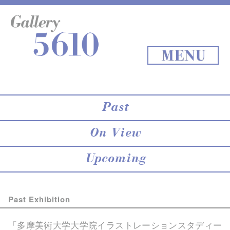
About 5610
online store
Exhibition
Staff Blog
Archives
Map
Back to Top
MENU
Past
On View
Upcoming
Past Exhibition
「多摩美術大学大学院イラストレーションスタディー