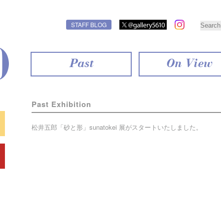
STAFF BLOG
Past
On View
Past Exhibition
松井五郎「砂と形」sunatokei 展がスタートいたしました。