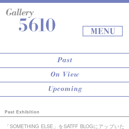
About 5610
online store
Exhibition
Staff Blog
Archives
Map
Back to Top
MENU
Past
On View
Upcoming
Past Exhibition
「SOMETHING ELSE」を
SATFF BLOG
にアップいた