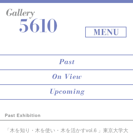
About 5610
online store
Exhibition
Staff Blog
Archives
Map
Back to Top
MENU
Past
On View
Upcoming
Past Exhibition
「木を知り・木を使い・木を活かすvol.6 」東京大学大