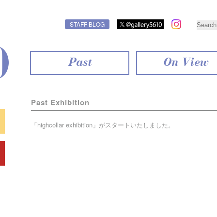
STAFF BLOG
Past
On View
Past Exhibition
「highcollar exhibition」がスタートいたしました。