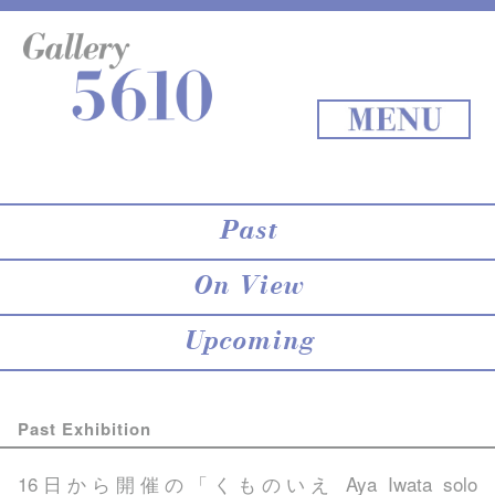
About 5610
online store
Exhibition
Staff Blog
Archives
Map
Back to Top
MENU
Past
On View
Upcoming
Past Exhibition
16日から開催の「くものいえ Aya Iwata solo