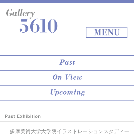
About 5610
online store
Exhibition
Staff Blog
Archives
Map
Back to Top
MENU
Past
On View
Upcoming
Past Exhibition
「多摩美術大学大学院イラストレーションスタディー