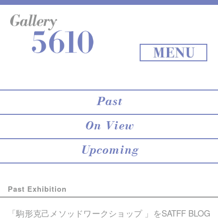
About 5610
online store
Exhibition
Staff Blog
Archives
Map
Back to Top
MENU
Past
On View
Upcoming
Past Exhibition
「駒形克己メソッドワークショップ 」を
SATFF BLOG