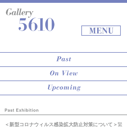
About 5610
online store
Exhibition
Staff Blog
Archives
Map
Back to Top
MENU
Past
On View
Upcoming
Past Exhibition
緊
＜新型コロナウィルス感染拡大防止対策について＞