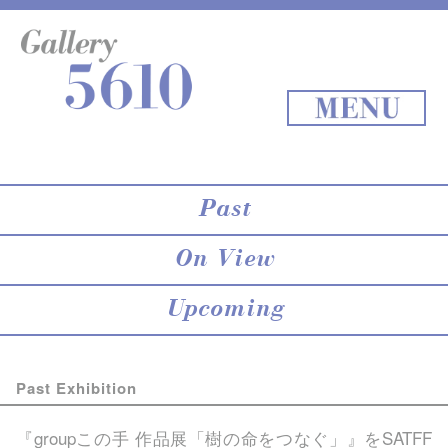
About 5610
online store
Exhibition
Staff Blog
Archives
Map
Back to Top
MENU
Past
On View
Upcoming
Past Exhibition
『groupこの手 作品展「樹の命をつなぐ」』を
SATFF