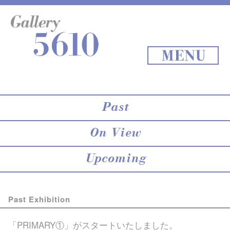
About 5610
online store
Exhibition
Staff Blog
Archives
Map
Back to Top
MENU
Past
On View
Upcoming
Past Exhibition
「PRIMARY①」がスタートいたしました。