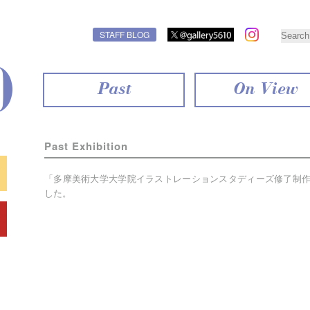
STAFF BLOG
Past
On View
Past Exhibition
「多摩美術大学大学院イラストレーションスタディーズ修了制作展
した。