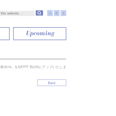
小
中
大
Upcoming
2019」を
SATFF BLOG
にアップいたしま
Back