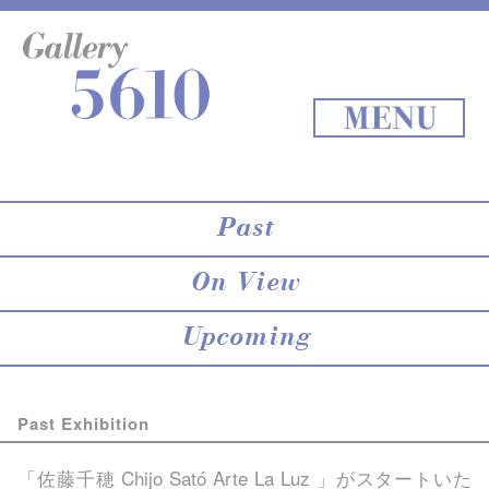
About 5610
online store
Exhibition
Staff Blog
Archives
Map
Back to Top
MENU
Past
On View
Upcoming
Past Exhibition
「佐藤千穂 Chijo Sató Arte La Luz 」がスタートいた