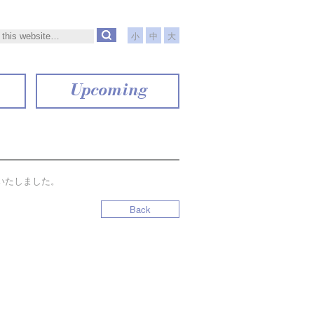
小
中
大
Upcoming
いたしました。
Back