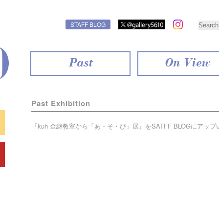
STAFF BLOG
Past
On View
Past Exhibition
『kuh 金継教室から「あ・そ・び」展』を
SATFF BLOG
にアップ