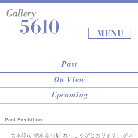
About 5610
online store
Exhibition
Staff Blog
Archives
Map
Back to Top
MENU
Past
On View
Upcoming
Past Exhibition
「岡本雄司 絵本原画展 れっしゃがとおります」がス