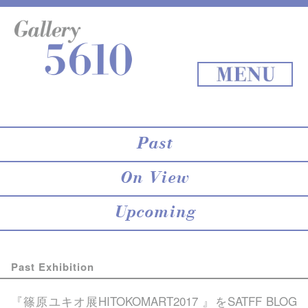
About 5610
online store
Exhibition
Staff Blog
Archives
Map
Back to Top
MENU
Past
On View
Upcoming
Past Exhibition
『篠原ユキオ展HITOKOMART2017 』を
SATFF BLOG