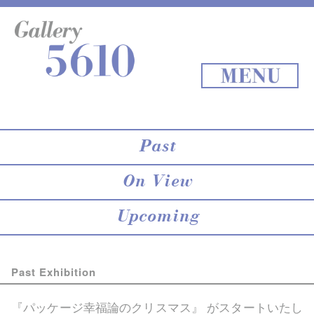
About 5610
online store
Exhibition
Staff Blog
Archives
Map
Back to Top
MENU
Past
On View
Upcoming
Past Exhibition
『パッケージ幸福論のクリスマス』 がスタートいたし