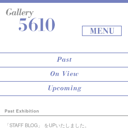
About 5610
online store
Exhibition
Staff Blog
Archives
Map
Back to Top
MENU
Past
On View
Upcoming
Past Exhibition
「STAFF BLOG」
をUPいたしました。