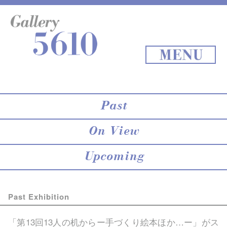
About 5610
online store
Exhibition
Staff Blog
Archives
Map
Back to Top
MENU
Past
On View
Upcoming
Past Exhibition
「第13回13人の机からー手づくり絵本ほか…ー」がス