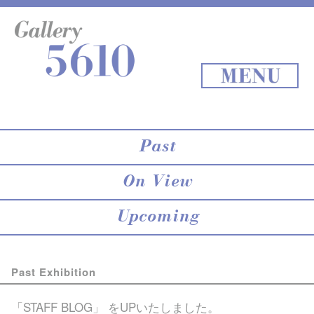
About 5610
online store
Exhibition
Staff Blog
Archives
Map
Back to Top
MENU
Past
On View
Upcoming
Past Exhibition
「STAFF BLOG」
をUPいたしました。