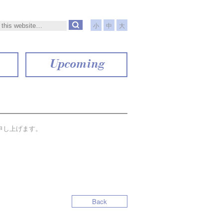
小
中
大
Upcoming
申し上げます。
Back