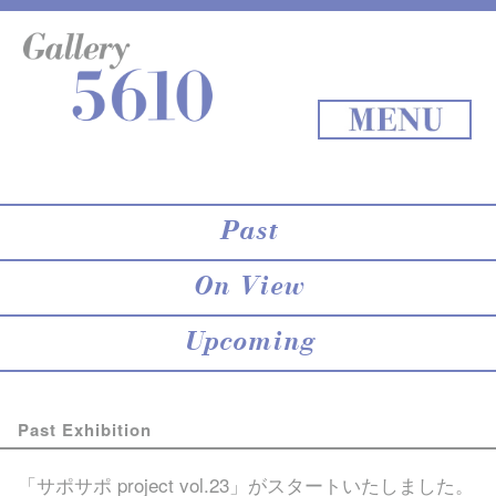
About 5610
online store
Exhibition
Staff Blog
Archives
Map
Back to Top
MENU
Past
On View
Upcoming
Past Exhibition
「サポサポ project vol.23」がスタートいたしました。