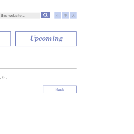
小
中
大
Upcoming
ました。
Back